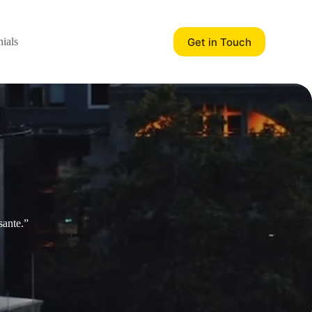
Get in Touch
ials
sante.”