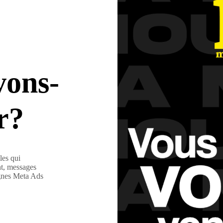
ons-
r?
les qui
nt, messages
agnes Meta Ads